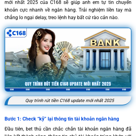
mới nhất 2025 của C168 sẽ giúp anh em tự tin chuyển
khoản cực nhanh về ngân hàng. Trải nghiệm liền tay mà
chẳng lo ngại delay, treo lệnh hay bất cứ rào cản nào.
Quy trình rút tiền C168 update mới nhất 2025
Bước 1: Check “kỹ” lại thông tin tài khoản ngân hàng
Đầu tiên, bet thủ cần chắc chắn tài khoản ngân hàng đã