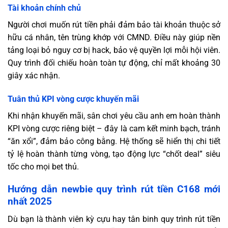
Tài khoản chính chủ
Người chơi muốn rút tiền phải đảm bảo tài khoản thuộc sở
hữu cá nhân, tên trùng khớp với CMND. Điều này giúp nền
tảng loại bỏ nguy cơ bị hack, bảo vệ quyền lợi mỗi hội viên.
Quy trình đối chiếu hoàn toàn tự động, chỉ mất khoảng 30
giây xác nhận.
Tuân thủ KPI vòng cược khuyến mãi
Khi nhận khuyến mãi, sân chơi yêu cầu anh em hoàn thành
KPI vòng cược riêng biệt – đây là cam kết minh bạch, tránh
“ăn xổi”, đảm bảo công bằng. Hệ thống sẽ hiển thị chi tiết
tỷ lệ hoàn thành từng vòng, tạo động lực “chốt deal” siêu
tốc cho mọi bet thủ.
Hướng dẫn newbie quy trình rút tiền C168 mới
nhất 2025
Dù bạn là thành viên kỳ cựu hay tân binh quy trình rút tiền