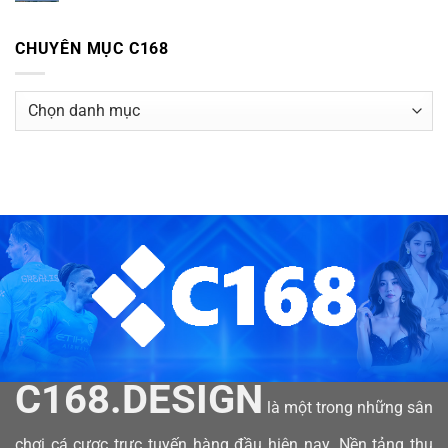
CHUYÊN MỤC C168
CHUYÊN
MỤC
C168
C168.DESIGN
là một trong những sân
chơi cá cược trực tuyến hàng đầu hiện nay. Nền tảng thu