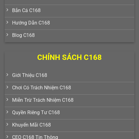
Bắn Cá C168
Hướng Dẫn C168
Blog C168
CHÍNH SÁCH C168
Giới Thiệu C168
Chơi Có Trách Nhiệm C168
Miễn Trừ Trách Nhiệm C168
Quyền Riêng Tư C168
Khuyến Mãi C168
CEO C168 Tin Thông