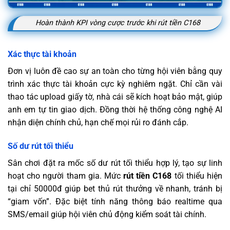
Hoàn thành KPI vòng cược trước khi rút tiền C168
Xác thực tài khoản
Đơn vị luôn đề cao sự an toàn cho từng hội viên bằng quy
trình xác thực tài khoản cực kỳ nghiêm ngặt. Chỉ cần vài
thao tác upload giấy tờ, nhà cái sẽ kích hoạt bảo mật, giúp
anh em tự tin giao dịch. Đồng thời hệ thống công nghệ AI
nhận diện chính chủ, hạn chế mọi rủi ro đánh cắp.
Số dư rút tối thiểu
Sân chơi đặt ra mốc số dư rút tối thiểu hợp lý, tạo sự linh
hoạt cho người tham gia. Mức
rút tiền C168
tối thiểu hiện
tại chỉ 50000đ giúp bet thủ rút thưởng về nhanh, tránh bị
“giam vốn”. Đặc biệt tính năng thông báo realtime qua
SMS/email giúp hội viên chủ động kiểm soát tài chính.